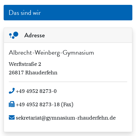
der
Beiträge
Das sind wir
Adresse
Albrecht-Weinberg-Gymnasium
Werftstraße 2
26817 Rhauderfehn
+49 4952 8273-0
+49 4952 8273-18 (Fax)
sekretariat@gymnasium-rhauderfehn.de