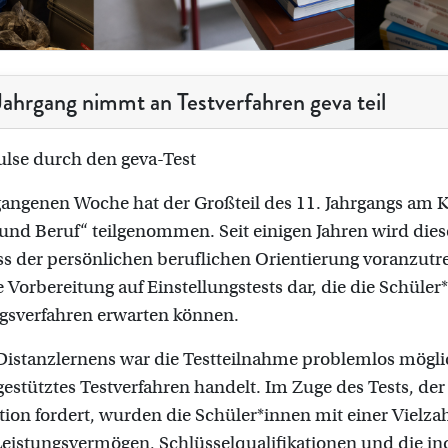
 Jahrgang nimmt an Testverfahren geva teil
lse durch den geva-Test
gangenen Woche hat der Großteil des 11. Jahrgangs am 
nd Beruf“ teilgenommen. Seit einigen Jahren wird dies
s der persönlichen beruflichen Orientierung voranzutrei
 Vorbereitung auf Einstellungstests dar, die die Schüle
sverfahren erwarten können.
Distanzlernens war die Testteilnahme problemlos möglic
stütztes Testverfahren handelt. Im Zuge des Tests, de
ion fordert, wurden die Schüler*innen mit einer Vielzah
Leistungsvermögen, Schlüsselqualifikationen und die ind