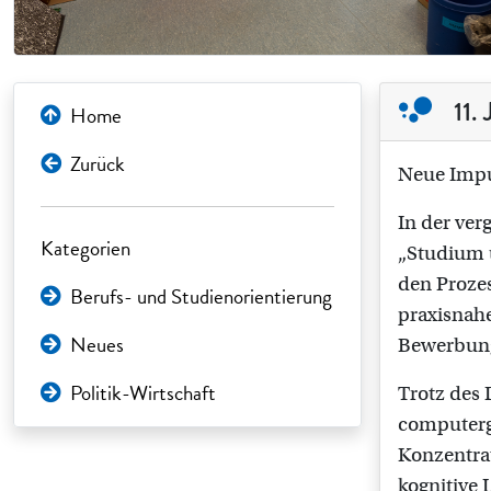
11.
Home
Zurück
Neue Impu
In der ver
Kategorien
„Studium u
den Prozes
Berufs- und Studienorientierung
praxisnahe
Neues
Bewerbung
Politik-Wirtschaft
Trotz des 
computerge
Konzentrat
kognitive 