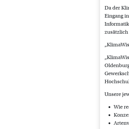
Da der Kli
Eingang in
Informatik
zusätzlich
„KlimaWiss
„KlimaWiss
Oldenburg
Gewerkscha
Hochschul
Unsere je
Wie re
Konzen
Artenv