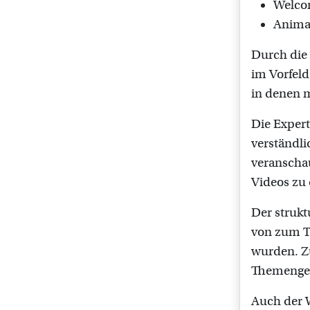
Welcom
Anima
Durch die
im Vorfeld
in denen m
Die Expert
verständli
veranschau
Videos zu
Der strukt
von zum Te
wurden. Zu
Themengeb
Auch der W