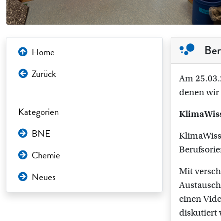
Ber
Home
Zurück
Am 25.03.2
denen wir 
Kategorien
KlimaWiss
BNE
KlimaWisse
Berufsorie
Chemie
Mit versch
Neues
Austausch 
einen Vid
diskutiert 