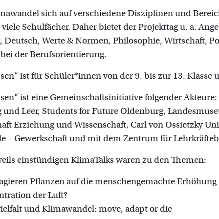
mawandel sich auf verschiedene Disziplinen und Bereic
 viele Schulfächer. Daher bietet der Projekttag u. a. Ang
, Deutsch, Werte & Normen, Philosophie, Wirtschaft, Pol
 bei der Berufsorientierung.
en“ ist für Schüler*innen von der 9. bis zur 13. Klasse 
en“ ist eine Gemeinschaftsinitiative folgender Akteure: 
 und Leer, Students for Future Oldenburg, Landesmus
ft Erziehung und Wissenschaft, Carl von Ossietzky Uni
e – Gewerkschaft und mit dem Zentrum für Lehrkräfteb
weils einstündigen KlimaTalks waren zu den Themen:
agieren Pflanzen auf die menschengemachte Erhöhung
tration der Luft?
ielfalt und Klimawandel: move, adapt or die