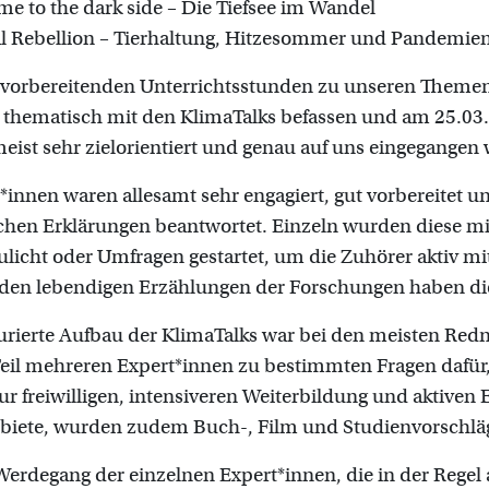
e to the dark side – Die Tiefsee im Wandel
l Rebellion – Tierhaltung, Hitzesommer und Pandemie
 vorbereitenden Unterrichtsstunden zu unseren Themen 
 thematisch mit den KlimaTalks befassen und am 25.03.
eist sehr zielorientiert und genau auf uns eingegangen
*innen waren allesamt sehr engagiert, gut vorbereitet
chen Erklärungen beantwortet. Einzeln wurden diese mi
licht oder Umfragen gestartet, um die Zuhörer aktiv m
 den lebendigen Erzählungen der Forschungen haben die
urierte Aufbau der KlimaTalks war bei den meisten Redn
il mehreren Expert*innen zu bestimmten Fragen dafür, d
r freiwilligen, intensiveren Weiterbildung und aktiven
iete, wurden zudem Buch-, Film und Studienvorschlä
erdegang der einzelnen Expert*innen, die in der Regel 