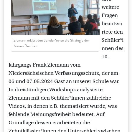
weitere
Fragen
beantwo
rtete den
Schüler*i
Ziemann erklärt den Schüler*innen die Strategie der
Neuen Rechten
nnen des
10.
Jahrgangs Frank Ziemann vom
Niedersächsischen Verfassungsschutz, der am
06 und 07.05.2024 Gast an unserer Schule war.
In dreistündigen Workshops analysierte
Ziemann mit den Schüler*innen zahlreiche
Videos, in denen z.B. thematisiert wurde, was
fehlende Meinungsfreiheit bedeutet. Auf
Grundlage dessen erarbeiteten die
Zehntklässler*innen den Unterschied zwischen