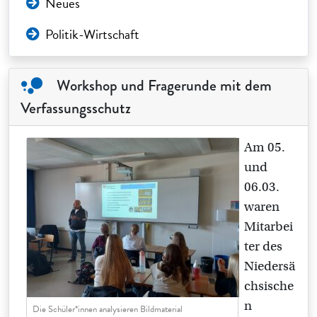
Neues
Politik-Wirtschaft
Workshop und Fragerunde mit dem
Verfassungsschutz
Am 05.
und
06.03.
waren
Mitarbei
ter des
Niedersä
chsische
n
Die Schüler*innen analysieren Bildmaterial