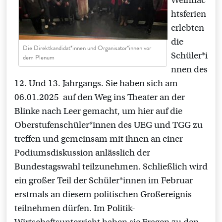
Weihnac
htsferien
erlebten
die
Die Direktkandidat*innen und Organisator*innen vor
Schüler*i
dem Plenum
nnen des
12. Und 13. Jahrgangs. Sie haben sich am
06.01.2025 auf den Weg ins Theater an der
Blinke nach Leer gemacht, um hier auf die
Oberstufenschüler*innen des UEG und TGG zu
treffen und gemeinsam mit ihnen an einer
Podiumsdiskussion anlässlich der
Bundestagswahl teilzunehmen. Schließlich wird
ein großer Teil der Schüler*innen im Februar
erstmals an diesem politischen Großereignis
teilnehmen dürfen. Im Politik-