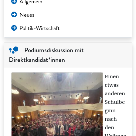
Allgemein
Neues
Politik-Wirtschaft
Podiumsdiskussion mit
Direktkandidat*innen
Einen
etwas
anderen
Schulbe
ginn
nach
den