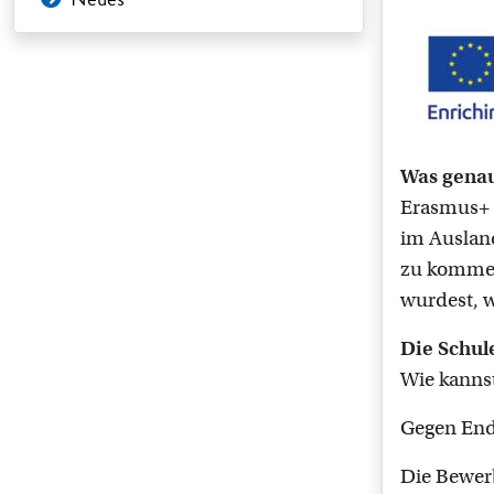
Was genau
Erasmus+ i
im Ausland
zu kommen,
wurdest, w
Die Schul
Wie kanns
Gegen Ende
Die Bewerb