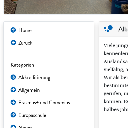
Alb
Home
Zurück
Viele jung
kennenlern
Auslandsau
Kategorien
vielfältig,
Akkreditierung
Wir als be
bestimmte
Allgemein
gerufen, u
Erasmus+ und Comenius
können. Es
halbes Jah
Europaschule
Neues