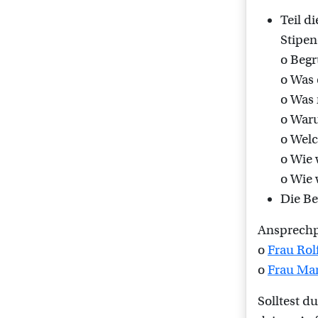
Teil d
Stipen
o Begr
o Was 
o Was 
o Waru
o Welc
o Wie 
o Wie 
Die Be
Ansprechp
o
Frau Rol
o
Frau Mar
Solltest 