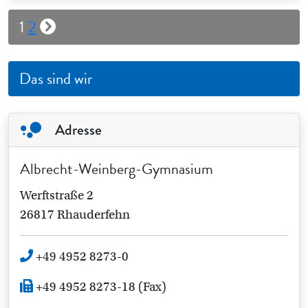
Seitennummerierung
1
2
der
Beiträge
Das sind wir
Adresse
Albrecht-Weinberg-Gymnasium
Werftstraße 2
26817 Rhauderfehn
+49 4952 8273-0
+49 4952 8273-18 (Fax)