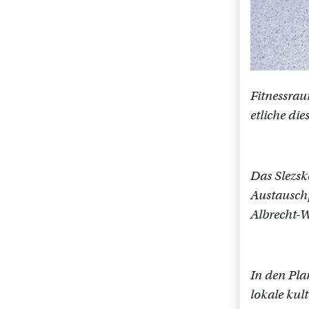
Fitnessrau
etliche di
Das Slezsk
Austauschp
Albrecht-
In den Pla
lokale kul